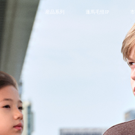
産品系列
蓬馬毛怪IP
市