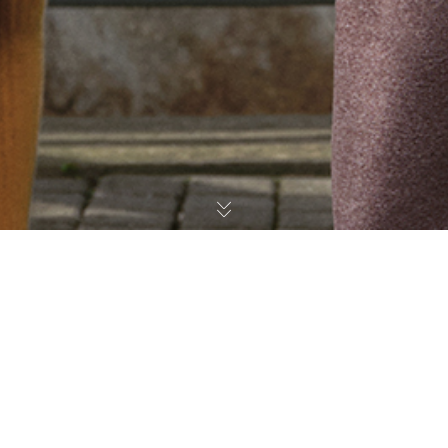
查詢附近的專賣店
尋找距您最近的
江南布衣蓬馬